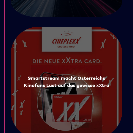
Smartstream macht Österreichs
Kinofans Lust auf das gewisse xXtra
©
SMARTSTREAM.TV GmbH
,
2026