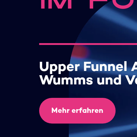
IM F
Upper Funnel A
Wumms und V
Mehr erfahren