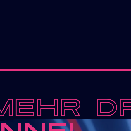
MEHR
D